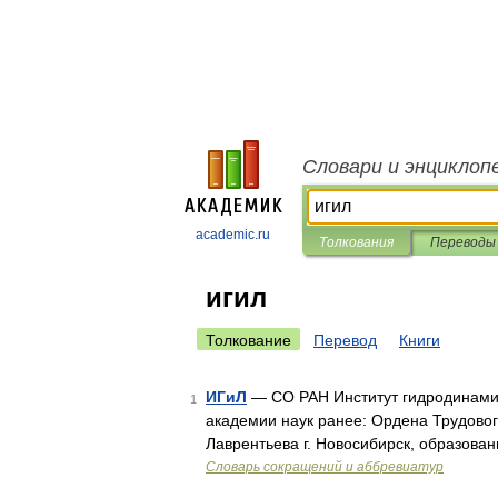
Словари и энциклоп
academic.ru
Толкования
Переводы
игил
Толкование
Перевод
Книги
ИГиЛ
— СО РАН Институт гидродинамик
1
академии наук ранее: Ордена Трудовог
Лаврентьева г. Новосибирск, образова
Словарь сокращений и аббревиатур