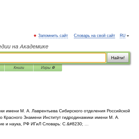
Запомнить сайт
Словарь на свой сайт
RU
едии на Академике
Найти!
Книги
Игры ⚽
и имени М. А. Лаврентьева Сибирского отделения Российской
о Красного Знамени Институт гидродинамики имени М. А.
ние и наука, РФ ИГиЛ Словарь: С.&#8230; …