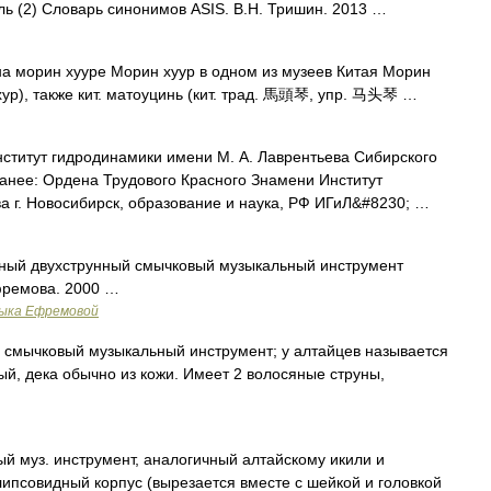
иль (2) Словарь синонимов ASIS. В.Н. Тришин. 2013 …
а морин хууре Морин хуур в одном из музеев Китая Морин
нхур), также кит. матоуцинь (кит. трад. 馬頭琴, упр. 马头琴 …
титут гидродинамики имени М. А. Лаврентьева Сибирского
анее: Ордена Трудового Красного Знамени Институт
а г. Новосибирск, образование и наука, РФ ИГиЛ&#8230; …
дный двухструнный смычковый музыкальный инструмент
фремова. 2000 …
зыка Ефремовой
мычковый музыкальный инструмент; у алтайцев называется
ый, дека обычно из кожи. Имеет 2 волосяные струны,
 муз. инструмент, аналогичный алтайскому икили и
ипсовидный корпус (вырезается вместе с шейкой и головкой