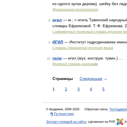
из одного куска дерева), шейку без ла
Музыкальная энциклопедия
игил
— м.; = игиль Тувинский народны
8
словарь Ефремовой. Т. Ф. Ефремова. 
Современный толковый словарь русского я
ИГИЛ
— Институт гидродинамики имени
9
Словарь сокращений русского языка
гили
— игил (муз. инструм. тувин.) …
10
Краткий словарь анаграмм
Страницы
Следующая
→
1
2
3
4
5
© Академик, 2000-2026
Обратная связь:
Техподдерж
👣 Путешествия
Экспорт словарей на сайты
, сделанные на PHP,
Jo