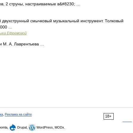
дов, 2 струны, настраиваемые в&#8230; …
й двухструнный смычковый музыкальный инструмент. Толковый
2000 …
зыка Ефремовой
 М. А. Лаврентьева …
ка
,
Реклама на сайте
18+
omla,
Drupal,
WordPress, MODx.