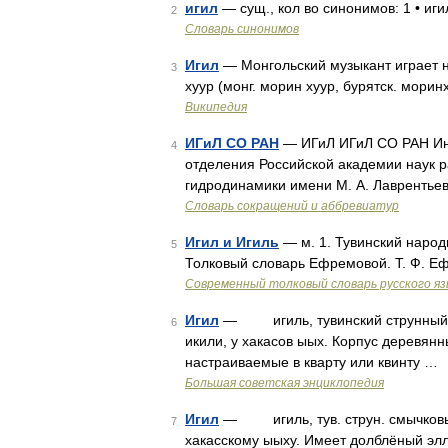
игил
— сущ., кол во синонимов: 1 • иг
2
Словарь синонимов
Игил
— Монгольский музыкант играет н
3
хуур (монг. морин хуур, бурятск. мори
Википедия
ИГиЛ СО РАН
— ИГиЛ ИГиЛ СО РАН Инс
4
отделения Российской академии наук р
гидродинамики имени М. А. Лаврентьев
Словарь сокращений и аббревиатур
Игил и Игиль
— м. 1. Тувинский наро
5
Толковый словарь Ефремовой. Т. Ф. Е
Современный толковый словарь русского я
Игил
— игиль, тувинский струнный с
6
икили, у хакасов ыых. Корпус деревянн
настраиваемые в кварту или квинту …
Большая советская энциклопедия
Игил
— игиль, тув. струн. смычковый
7
хакасскому ыыху. Имеет долблёный элл